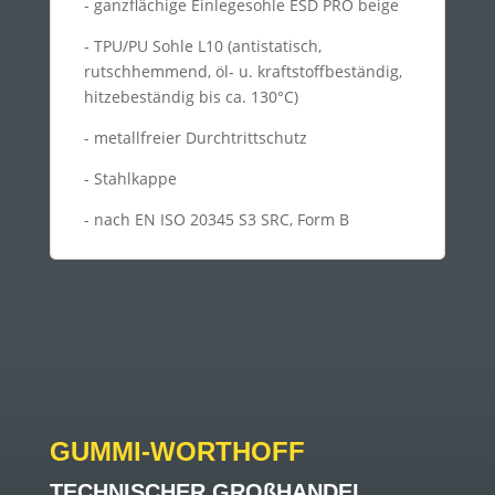
- ganzflächige Einlegesohle ESD PRO beige
- TPU/PU Sohle L10 (antistatisch,
rutschhemmend, öl- u. kraftstoffbeständig,
hitzebeständig bis ca. 130°C)
- metallfreier Durchtrittschutz
- Stahlkappe
- nach EN ISO 20345 S3 SRC, Form B
GUMMI-WORTHOFF
TECHNISCHER GROßHANDEL