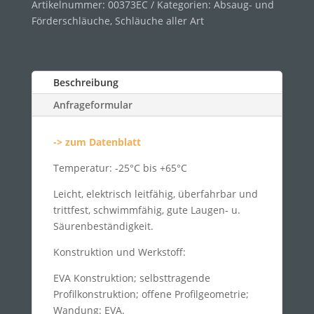
Artikelnummer:
00373EC
Kategorien:
Absaug- und
Förderschläuche
,
Schläuche aller Art
Beschreibung
Anfrageformular
-> zum Datenblatt
Temperatur: -25°C bis +65°C
Leicht, elektrisch leitfähig, überfahrbar und
trittfest, schwimmfähig, gute Laugen- u.
Säurenbeständigkeit.
Konstruktion und Werkstoff:
EVA Konstruktion; selbsttragende
Profilkonstruktion; offene Profilgeometrie;
Wandung: EVA.