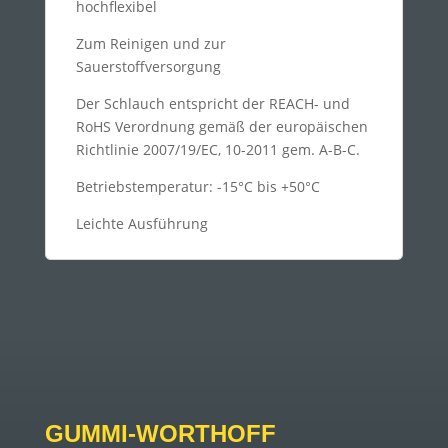
hochflexibel
Zum Reinigen und zur
Sauerstoffversorgung
Der Schlauch entspricht der REACH- und
RoHS Verordnung gemäß der europäischen
Richtlinie 2007/19/EC, 10-2011 gem. A-B-C.
Betriebstemperatur: -15°C bis +50°C
Leichte Ausführung
GUMMI-WORTHOFF