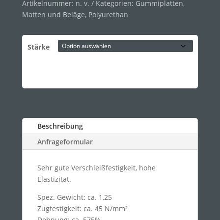
Artikelnummer:
n. v.
Kategorien:
Gummiplatten,
Matten und Beläge
,
Polyurethan
Stärke
Beschreibung
Anfrageformular
Sehr gute Verschleißfestigkeit, hohe
Elastizität.
Spez. Gewicht: ca. 1,25
Zugfestigkeit: ca. 45 N/mm²
Dehnung: ca. 575%