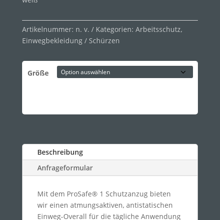
Artikelnummer:
n. v.
Kategorien:
Arbeitsschutz
,
Einwegbekleidung / Schürzen
Größe
Beschreibung
Anfrageformular
Mit dem ProSafe® 1 Schutzanzug bieten
wir einen atmungsaktiven, antistatischen
Einweg-Overall für die tägliche Anwendung