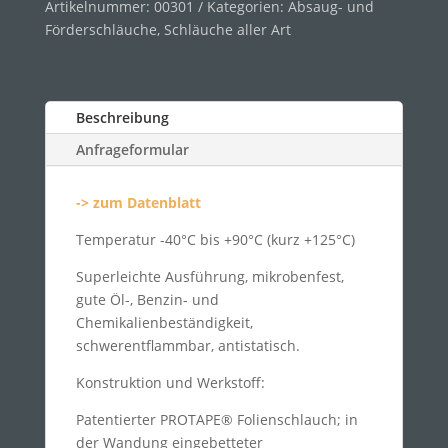
Artikelnummer:
00301
Kategorien:
Absaug- und
Förderschläuche
,
Schläuche aller Art
Beschreibung
Anfrageformular
-> zum Datenblatt
Temperatur -40°C bis +90°C (kurz +125°C)
Superleichte Ausführung, mikrobenfest,
gute Öl-, Benzin- und
Chemikalienbeständigkeit,
schwerentflammbar, antistatisch.
Konstruktion und Werkstoff:
Patentierter PROTAPE® Folienschlauch; in
der Wandung eingebetteter