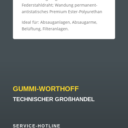
Federstahldraht; Wandung permanent-
antistatisches Premium Ester-Polyurethan
Ideal für: Absauganlagen, Absaugarme,
Belüftung, Filteranlagen.
GUMMI-WORTHOFF
TECHNISCHER GROßHANDEL
SERVICE-HOTLINE