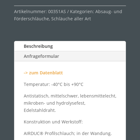
Artikelnummer:
00351AS
Kategorien:
Absaug- und
Förderschläuche
,
Schläuche aller Art
Beschreibung
Anfrageformular
-> zum Datenblatt
Temperatur: -40°C bis +90°C
Antistatisch, mittelschwer, lebensmittelecht,
mikroben- und hydrolysefest,
Edelstahldraht.
Konstruktion und Werkstoff:
AIRDUC® Profilschlauch; in der Wandung.