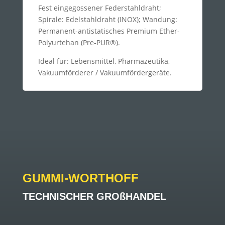
Fest eingegossener Federstahldraht;
Spirale: Edelstahldraht (INOX); Wandung:
Permanent-antistatisches Premium Ether-
Polyurtehan (Pre-PUR®).
Ideal für: Lebensmittel, Pharmazeutika,
Vakuumförderer / Vakuumfördergeräte.
GUMMI-WORTHOFF
TECHNISCHER GROßHANDEL