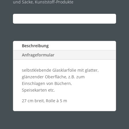
und Säcke
,
Kunststoff-Produkte
Beschreibung
Anfrageformular
selbstklebende Glasklarfolie mit glatter,
glänzender Oberfläche, z.B. zum
Einschlagen von Büchern,
Speisekarten etc.
27 cm breit, Rolle à 5 m