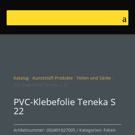
Katalog
/
Kunststoff-Produkte
/
Folien und Säcke
/
PVC-Klebefolie Teneka S 22
PVC-Klebefolie Teneka S
22
Artikelnummer:
050401027005
Kategorien:
Folien