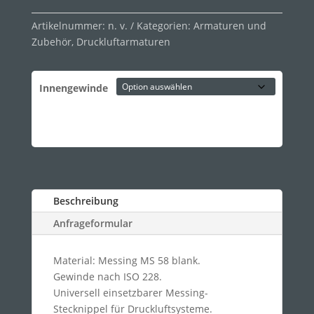
Artikelnummer:
n. v.
Kategorien:
Armaturen und
Zubehör
,
Druckluftarmaturen
Innengewinde
Beschreibung
Anfrageformular
Material: Messing MS 58 blank.
Gewinde nach ISO 228.
Universell einsetzbarer Messing-
Stecknippel für Druckluftsysteme.