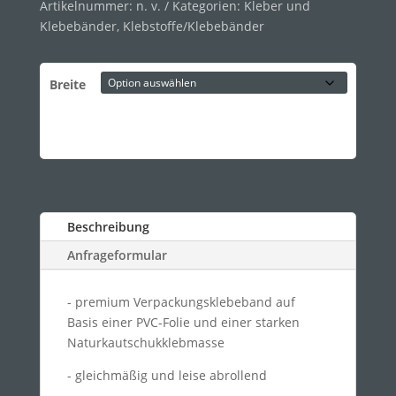
Artikelnummer:
n. v.
Kategorien:
Kleber und
Klebebänder
,
Klebstoffe/Klebebänder
Breite
Beschreibung
Anfrageformular
- premium Verpackungsklebeband auf
Basis einer PVC-Folie und einer starken
Naturkautschukklebmasse
- gleichmäßig und leise abrollend