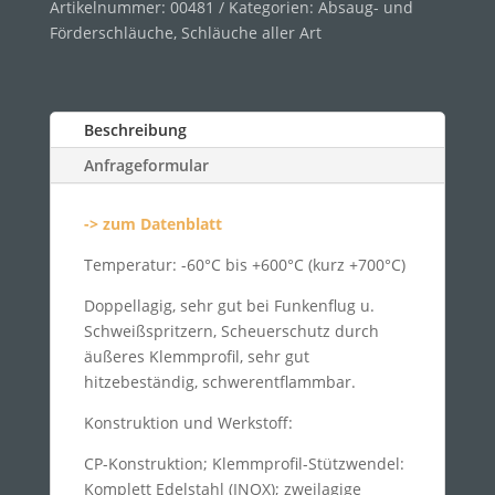
Artikelnummer:
00481
Kategorien:
Absaug- und
Förderschläuche
,
Schläuche aller Art
Beschreibung
Anfrageformular
-> zum Datenblatt
Temperatur: -60°C bis +600°C (kurz +700°C)
Doppellagig, sehr gut bei Funkenflug u.
Schweißspritzern, Scheuerschutz durch
äußeres Klemmprofil, sehr gut
hitzebeständig, schwerentflammbar.
Konstruktion und Werkstoff:
CP-Konstruktion; Klemmprofil-Stützwendel:
Komplett Edelstahl (INOX); zweilagige