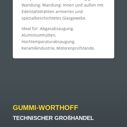
Wandung; Wandung: Innen und außen mit
Edelstahldrähten armiertes und
spezialbeschichtetes Glasgewebe.
Ideal für: Abgasabsaugung,
Aluminiumhütten,
Hochtemperaturabsaugung,
Keramikindustrie, Motorenprüfstände.
GUMMI-WORTHOFF
TECHNISCHER GROßHANDEL