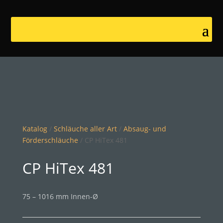
Katalog
/
Schläuche aller Art
/
Absaug- und
Förderschläuche
/ CP HiTex 481
CP HiTex 481
75 – 1016 mm Innen-Ø