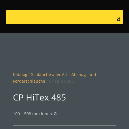
Katalog
/
Schläuche aller Art
/
Absaug- und
Förderschläuche
/ CP HiTex 485
CP HiTex 485
100 – 508 mm Innen-Ø