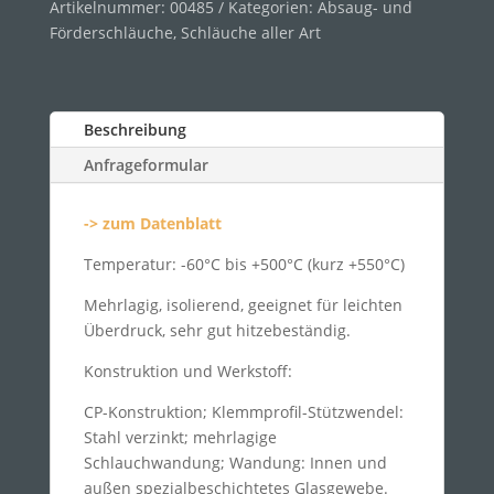
Artikelnummer:
00485
Kategorien:
Absaug- und
Förderschläuche
,
Schläuche aller Art
Beschreibung
Anfrageformular
-> zum Datenblatt
Temperatur: -60°C bis +500°C (kurz +550°C)
Mehrlagig, isolierend, geeignet für leichten
Überdruck, sehr gut hitzebeständig.
Konstruktion und Werkstoff:
CP-Konstruktion; Klemmprofil-Stützwendel:
Stahl verzinkt; mehrlagige
Schlauchwandung; Wandung: Innen und
außen spezialbeschichtetes Glasgewebe.