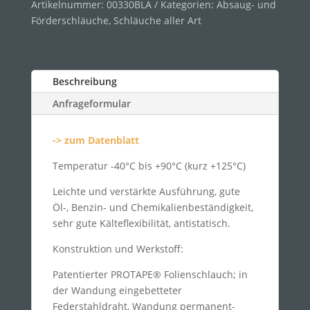
Artikelnummer:
00330BLA
Kategorien:
Absaug- und
Förderschläuche
,
Schläuche aller Art
Beschreibung
Anfrageformular
-> zum Datenblatt
Temperatur -40°C bis +90°C (kurz +125°C)
Leichte und verstärkte Ausführung, gute
Öl-, Benzin- und Chemikalienbeständigkeit,
sehr gute Kälteflexibilität, antistatisch.
Konstruktion und Werkstoff:
Patentierter PROTAPE® Folienschlauch; in
der Wandung eingebetteter
Federstahldraht, Wandung permanent-